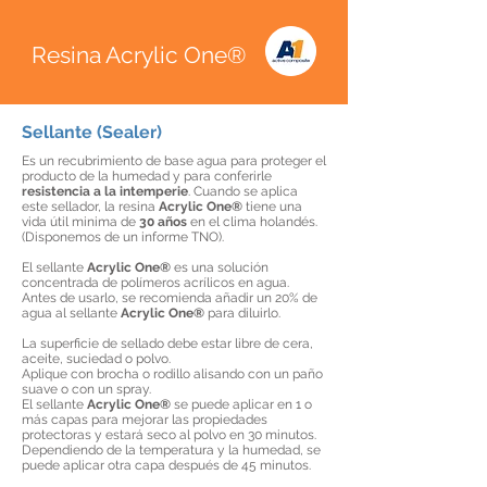
Resina Acrylic One®
Sellante (Sealer)
Es un recubrimiento de base agua para proteger el
producto de la humedad y para conferirle
resistencia a la intemperie
. Cuando se aplica
este sellador, la resina
Acrylic One®
tiene una
vida útil minima de
30 años
en el clima holandés.
(Disponemos de un informe TNO).
El sellante
Acrylic One®
es una solución
concentrada de polímeros acrílicos en agua.
Antes de usarlo, se recomienda añadir un 20% de
agua al sellante
Acrylic One®
para diluirlo.
La superficie de sellado debe estar libre de cera,
aceite, suciedad o polvo.
Aplique con brocha o rodillo alisando con un paño
suave o con un spray.
El sellante
Acrylic One®
se puede aplicar en 1 o
más capas para mejorar las propiedades
protectoras y estará seco al polvo en 30 minutos.
Dependiendo de la temperatura y la humedad, se
puede aplicar otra capa después de 45 minutos.