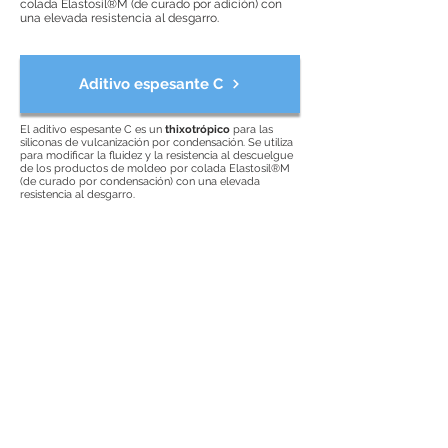
colada Elastosil®M (de curado por adición) con
una elevada resistencia al desgarro.
Aditivo espesante C
El aditivo espesante C es un
thixotrópico
para las
siliconas de vulcanización por condensación. Se utiliza
para modificar la fluidez y la resistencia al descuelgue
de los productos de moldeo por colada Elastosil®M
(de curado por condensación) con una elevada
resistencia al desgarro.
Inhibidor
El inhibidor PT 88 es usado para incrementar el tiempo
de vulcanización de los cauchos de silicona de curado
por adición.
Catalizador OL
WACKER® CATALYST OL es un catalizador de